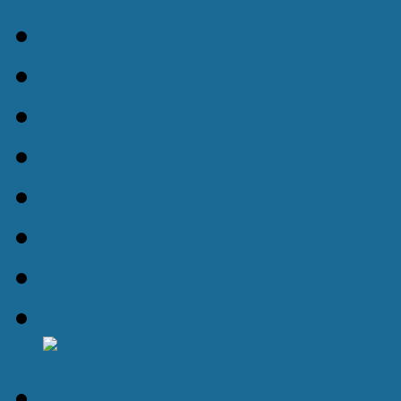
Inicio
El DIEC
Las Carreras
Los Posgrados
La Investigación
COMUNIDAD
Docentes
Contacto
IntraDIEC