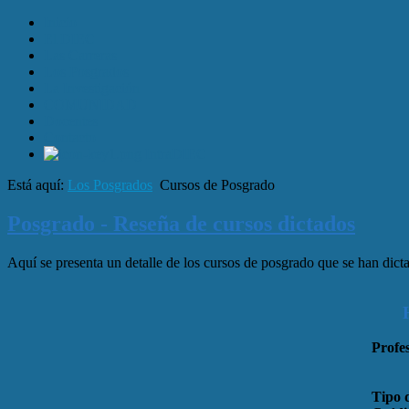
Inicio
El DIEC
Las Carreras
Los Posgrados
La Investigación
COMUNIDAD
Docentes
Contacto
IntraDIEC
Está aquí:
Los Posgrados
Cursos de Posgrado
Posgrado - Reseña de cursos dictados
Aquí se presenta un detalle de los cursos de posgrado que se han dic
Profes
Tipo 