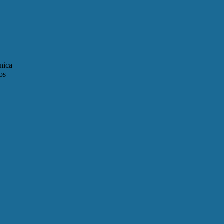
nica
os