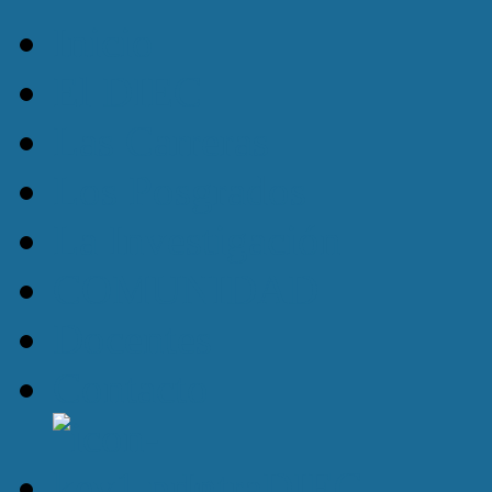
Inicio
El DIEC
Las Carreras
Los Posgrados
La Investigación
COMUNIDAD
Docentes
Contacto
IntraDIEC