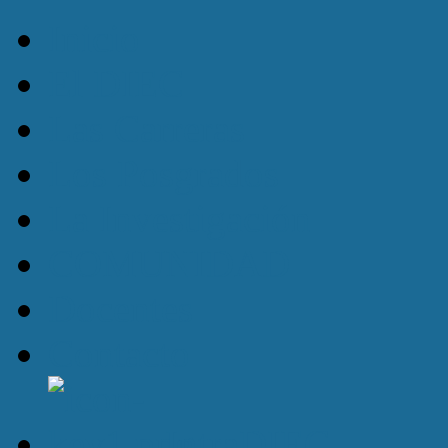
Inicio
El DIEC
Las Carreras
Los Posgrados
La Investigación
COMUNIDAD
Docentes
Contacto
IntraDIEC