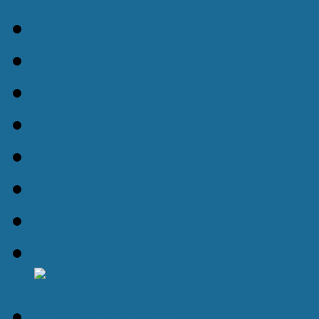
Inicio
El DIEC
Las Carreras
Los Posgrados
La Investigación
COMUNIDAD
Docentes
Contacto
IntraDIEC