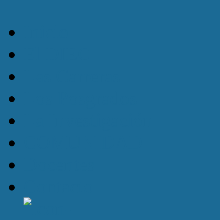
Inicio
El DIEC
Las Carreras
Los Posgrados
La Investigación
COMUNIDAD
Docentes
Contacto