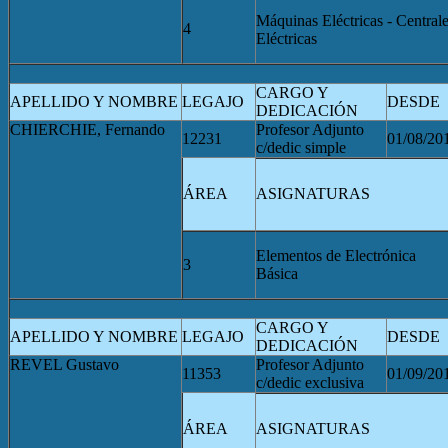
Máquinas Eléctricas - Central
4
Eléctricas
CARGO Y
APELLIDO Y NOMBRE
LEGAJO
DESDE
DEDICACIÓN
CHIERCHIE, Fernando
Profesor Adjunto
12231
01/08/20
c/dedic simple
ÁREA
ASIGNATURAS
Elementos de Electrónica
3
Básica
CARGO Y
APELLIDO Y NOMBRE
LEGAJO
DESDE
DEDICACIÓN
REVEL Gustavo
Profesor Adjunto
11353
01/09/20
c/dedic exclusiva
ÁREA
ASIGNATURAS