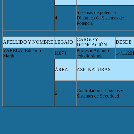
Sistemas de potencia -
4
Dinámica de Sistemas de
Potencia
CARGO Y
APELLIDO Y NOMBRE
LEGAJO
DESDE
DEDICACIÓN
VARELA, Eduardo
Profesor Adjunto
11874
14/11/20
Martín
c/dedic simple
ÁREA
ASIGNATURAS
Controladores Lógicos y
6
Sistemas de Seguridad