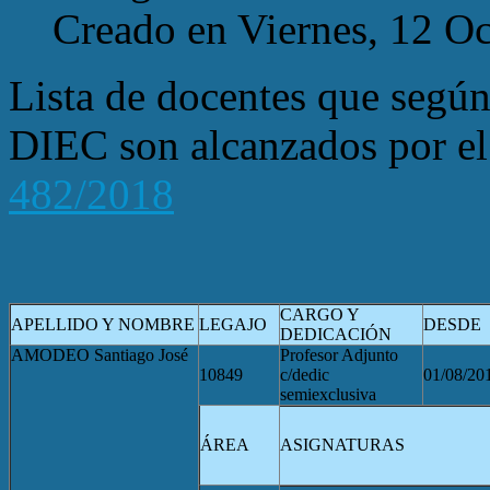
Creado en Viernes, 12 O
Lista de docentes que según 
DIEC son alcanzados por el 
482/2018
CARGO Y
APELLIDO Y NOMBRE
LEGAJO
DESDE
DEDICACIÓN
AMODEO Santiago José
Profesor Adjunto
10849
c/dedic
01/08/20
semiexclusiva
ÁREA
ASIGNATURAS